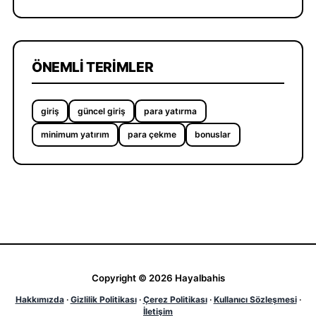
ÖNEMLI TERIMLER
giriş
güncel giriş
para yatırma
minimum yatırım
para çekme
bonuslar
Copyright © 2026 Hayalbahis
Hakkımızda
·
Gizlilik Politikası
·
Çerez Politikası
·
Kullanıcı Sözleşmesi
·
İletişim