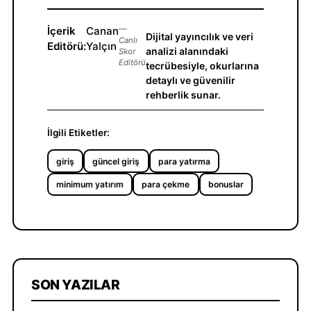
İçerik
Canan
—
Dijital yayıncılık ve veri
Canlı
Editörü:
Yalçın
analizi alanındaki
Skor
Editörü
tecrübesiyle, okurlarına
detaylı ve güvenilir
rehberlik sunar.
İlgili Etiketler:
giriş
güncel giriş
para yatırma
minimum yatırım
para çekme
bonuslar
SON YAZILAR