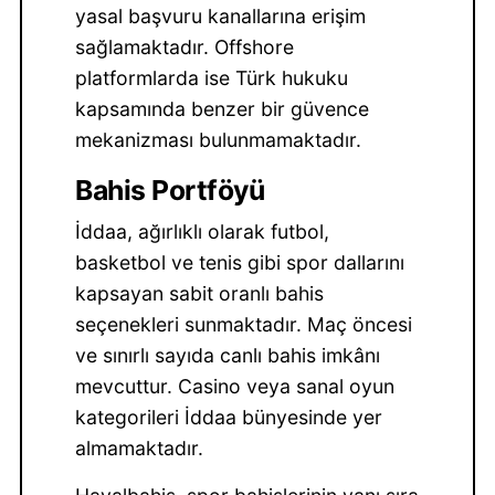
yasal başvuru kanallarına erişim
sağlamaktadır. Offshore
platformlarda ise Türk hukuku
kapsamında benzer bir güvence
mekanizması bulunmamaktadır.
Bahis Portföyü
İddaa, ağırlıklı olarak futbol,
basketbol ve tenis gibi spor dallarını
kapsayan sabit oranlı bahis
seçenekleri sunmaktadır. Maç öncesi
ve sınırlı sayıda canlı bahis imkânı
mevcuttur. Casino veya sanal oyun
kategorileri İddaa bünyesinde yer
almamaktadır.