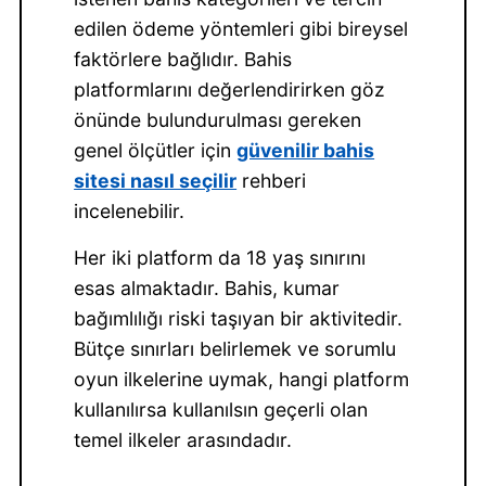
edilen ödeme yöntemleri gibi bireysel
faktörlere bağlıdır. Bahis
platformlarını değerlendirirken göz
önünde bulundurulması gereken
genel ölçütler için
güvenilir bahis
sitesi nasıl seçilir
rehberi
incelenebilir.
Her iki platform da 18 yaş sınırını
esas almaktadır. Bahis, kumar
bağımlılığı riski taşıyan bir aktivitedir.
Bütçe sınırları belirlemek ve sorumlu
oyun ilkelerine uymak, hangi platform
kullanılırsa kullanılsın geçerli olan
temel ilkeler arasındadır.