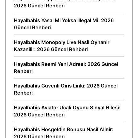
2026 Güncel Rehberi
Hayalbahis Yasal Mi Yoksa Illegal Mi: 2026
Güncel Rehberi
Hayalbahis Monopoly Live Nasil Oynanir
Kazanilir: 2026 Güncel Rehberi
Hayalbahis Resmi Yeni Adresi: 2026 Güncel
Rehberi
Hayalbahis Guvenli Giris Linki: 2026 Güncel
Rehberi
Hayalbahis Aviator Ucak Oyunu Sinyal Hilesi:
2026 Güncel Rehberi
Hayalbahis Hosgeldin Bonusu Nasil Alinir:
2026 Güncel Rehberi