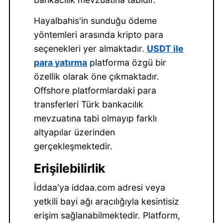
Hayalbahis'in sunduğu ödeme
yöntemleri arasında kripto para
seçenekleri yer almaktadır.
USDT ile
para yatırma
platforma özgü bir
özellik olarak öne çıkmaktadır.
Offshore platformlardaki para
transferleri Türk bankacılık
mevzuatına tabi olmayıp farklı
altyapılar üzerinden
gerçekleşmektedir.
Erişilebilirlik
İddaa'ya iddaa.com adresi veya
yetkili bayi ağı aracılığıyla kesintisiz
erişim sağlanabilmektedir. Platform,