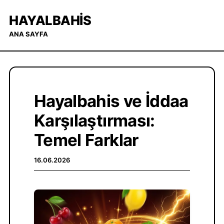
HAYALBAHIS
ANA SAYFA
Hayalbahis ve İddaa
Karşılaştırması:
Temel Farklar
16.06.2026