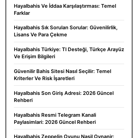
Hayalbahis Ve İddaa Karşılaştırması: Temel
Farklar
Hayalbahis Sık Sorulan Sorular: Güvenilirlik,
Lisans Ve Para Çekme
Hayalbahis Türkiye: Tl Desteği, Türkçe Arayüz
Ve Erişim Bilgileri
Güvenilir Bahis Sitesi Nasıl Seçilir: Temel
Kriterler Ve Risk İşaretleri
Hayalbahis Son Giriş Adresi: 2026 Güncel
Rehberi
Hayalbahis Resmi Telegram Kanali
Paylasimlari: 2026 Güncel Rehberi
Hayalbahis Zeppelin Oyunu Nasil Oynanir: