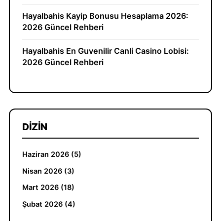
Hayalbahis Kayip Bonusu Hesaplama 2026:
2026 Güncel Rehberi
Hayalbahis En Guvenilir Canli Casino Lobisi:
2026 Güncel Rehberi
DIZIN
Haziran 2026 (5)
Nisan 2026 (3)
Mart 2026 (18)
Şubat 2026 (4)