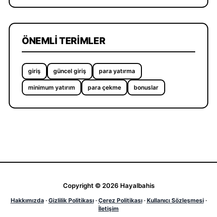
ÖNEMLI TERIMLER
giriş
güncel giriş
para yatırma
minimum yatırım
para çekme
bonuslar
Copyright © 2026 Hayalbahis
Hakkımızda
·
Gizlilik Politikası
·
Çerez Politikası
·
Kullanıcı Sözleşmesi
·
İletişim