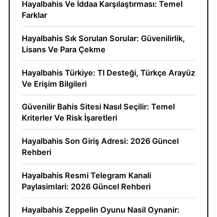
Hayalbahis Ve İddaa Karşılaştırması: Temel
Farklar
Hayalbahis Sık Sorulan Sorular: Güvenilirlik,
Lisans Ve Para Çekme
Hayalbahis Türkiye: Tl Desteği, Türkçe Arayüz
Ve Erişim Bilgileri
Güvenilir Bahis Sitesi Nasıl Seçilir: Temel
Kriterler Ve Risk İşaretleri
Hayalbahis Son Giriş Adresi: 2026 Güncel
Rehberi
Hayalbahis Resmi Telegram Kanali
Paylasimlari: 2026 Güncel Rehberi
Hayalbahis Zeppelin Oyunu Nasil Oynanir: