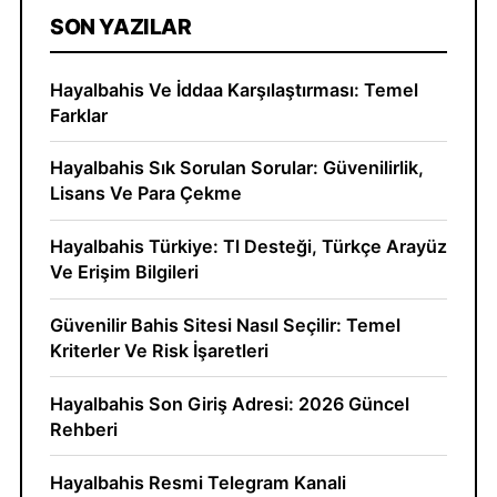
SON YAZILAR
Hayalbahis Ve İddaa Karşılaştırması: Temel
Farklar
Hayalbahis Sık Sorulan Sorular: Güvenilirlik,
Lisans Ve Para Çekme
Hayalbahis Türkiye: Tl Desteği, Türkçe Arayüz
Ve Erişim Bilgileri
Güvenilir Bahis Sitesi Nasıl Seçilir: Temel
Kriterler Ve Risk İşaretleri
Hayalbahis Son Giriş Adresi: 2026 Güncel
Rehberi
Hayalbahis Resmi Telegram Kanali