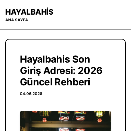
HAYALBAHIS
ANA SAYFA
Hayalbahis Son
Giriş Adresi: 2026
Güncel Rehberi
04.06.2026