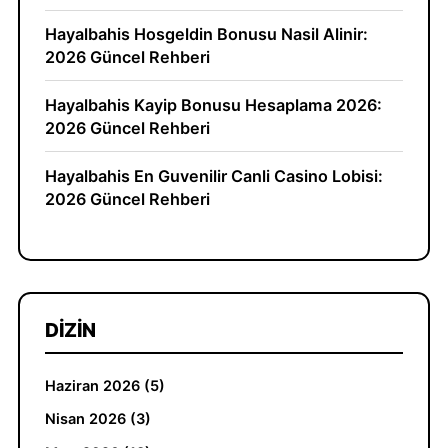
Hayalbahis Hosgeldin Bonusu Nasil Alinir:
2026 Güncel Rehberi
Hayalbahis Kayip Bonusu Hesaplama 2026:
2026 Güncel Rehberi
Hayalbahis En Guvenilir Canli Casino Lobisi:
2026 Güncel Rehberi
DIZIN
Haziran 2026 (5)
Nisan 2026 (3)