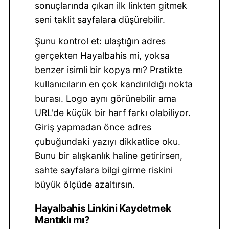
sonuçlarında çıkan ilk linkten gitmek
seni taklit sayfalara düşürebilir.
Şunu kontrol et: ulaştığın adres
gerçekten Hayalbahis mi, yoksa
benzer isimli bir kopya mı? Pratikte
kullanıcıların en çok kandırıldığı nokta
burası. Logo aynı görünebilir ama
URL'de küçük bir harf farkı olabiliyor.
Giriş yapmadan önce adres
çubuğundaki yazıyı dikkatlice oku.
Bunu bir alışkanlık haline getirirsen,
sahte sayfalara bilgi girme riskini
büyük ölçüde azaltırsın.
Hayalbahis Linkini Kaydetmek
Mantıklı mı?