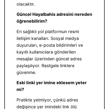
olacaktır.
Güncel Hayalbahis adresini nereden
öğrenebilirim?
En sağlıklı yol platformun resmi
iletişim kanalları. Sosyal medya
duyuruları, e-posta bildirimleri ve
kayıtlı kullanıcılara gönderilen
mesajlar üzerinden güncel adres
paylaşılıyor. Rastgele linklere
güvenme.
Eski linki yer imine eklesem yeter
mi?
Pratikte yetmiyor, çünkü adres
değişince yer imindeki link ölü