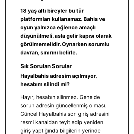
18 yaş altı bireyler bu tür
platformları kullanamaz. Bahis ve
oyun yalnızca eğlence amaçlı
düşünülmeli, asla gelir kapısı olarak
görülmemelidir. Oynarken sorumlu
davran, sınırını belirle.
Sık Sorulan Sorular
Hayalbahis adresim açılmıyor,
hesabım silindi mi?
Hayır, hesabın silinmez. Genelde
sorun adresin güncellenmiş olması.
Güncel Hayalbahis son giriş adresini
resmi kanaldan teyit edip yeniden
giriş yaptığında bilgilerin yerinde