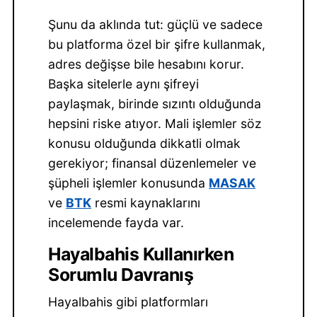
Şunu da aklında tut: güçlü ve sadece
bu platforma özel bir şifre kullanmak,
adres değişse bile hesabını korur.
Başka sitelerle aynı şifreyi
paylaşmak, birinde sızıntı olduğunda
hepsini riske atıyor. Mali işlemler söz
konusu olduğunda dikkatli olmak
gerekiyor; finansal düzenlemeler ve
şüpheli işlemler konusunda
MASAK
ve
BTK
resmi kaynaklarını
incelemende fayda var.
Hayalbahis Kullanırken
Sorumlu Davranış
Hayalbahis gibi platformları