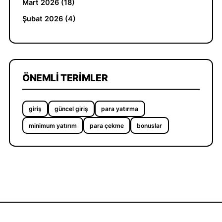
Mart 2026 (18)
Şubat 2026 (4)
ÖNEMLI TERIMLER
giriş
güncel giriş
para yatırma
minimum yatırım
para çekme
bonuslar