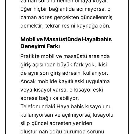
zaman sorunu hemen ortaya koyar.
Eğer hiçbir bağlantıda açılmıyorsa, o
zaman adres gerçekten güncellenmiş
demektir; tekrar resmi kaynağa dön.
Mobil ve Masaüstünde Hayalbahis
Deneyimi Farkı
Pratikte mobil ve masaüstü arasında
giriş açısından büyük fark yok; ikisi
de aynı son giriş adresini kullanıyor.
Ancak mobilde kayıtlı eski uygulama
veya kısayol varsa, o kısayol eski
adrese bağlı kalabiliyor.
Telefonundaki Hayalbahis kısayolunu
kullanıyorsan ve açılmıyorsa, kısayolu
silip güncel adresten yeniden
oluşturman çoğu durumda sorunu