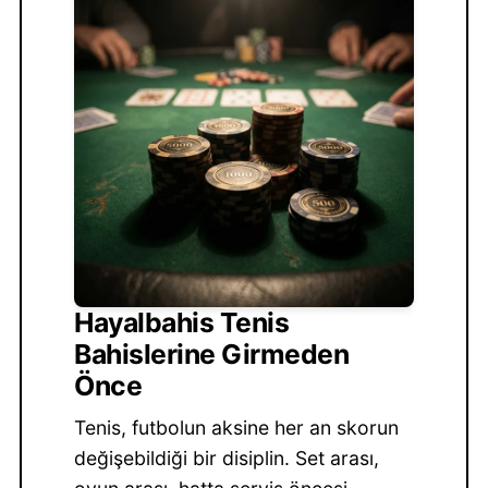
Hayalbahis Tenis
Bahislerine Girmeden
Önce
Tenis, futbolun aksine her an skorun
değişebildiği bir disiplin. Set arası,