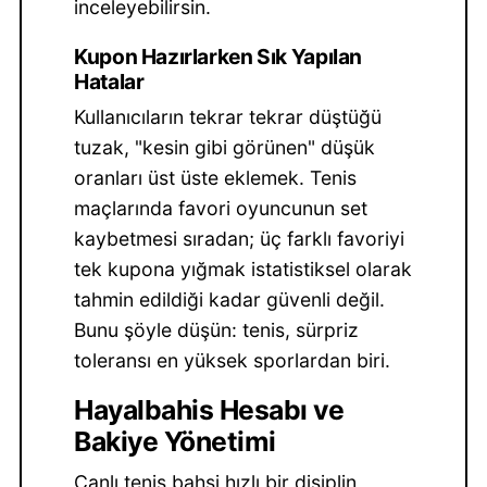
inceleyebilirsin.
Kupon Hazırlarken Sık Yapılan
Hatalar
Kullanıcıların tekrar tekrar düştüğü
tuzak, "kesin gibi görünen" düşük
oranları üst üste eklemek. Tenis
maçlarında favori oyuncunun set
kaybetmesi sıradan; üç farklı favoriyi
tek kupona yığmak istatistiksel olarak
tahmin edildiği kadar güvenli değil.
Bunu şöyle düşün: tenis, sürpriz
toleransı en yüksek sporlardan biri.
Hayalbahis Hesabı ve
Bakiye Yönetimi
Canlı tenis bahsi hızlı bir disiplin