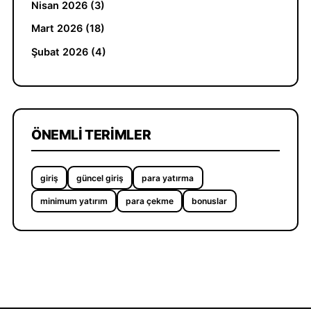
Nisan 2026 (3)
Mart 2026 (18)
Şubat 2026 (4)
ÖNEMLI TERIMLER
giriş
güncel giriş
para yatırma
minimum yatırım
para çekme
bonuslar