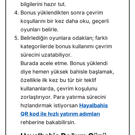
bilgilerini hazır tut.
Bonus yüklendikten sonra çevrim
koşullarını bir kez daha oku, geçerli
oyunları belirle.
Belirlediğin oyunlara odaklan; farklı
kategorilerde bonus kullanımı çevrim
sürecini uzatabiliyor.
Burada acele etme. Bonus yüklendi
diye hemen yüksek bahisle başlamak,
özellikle ilk kez bu tür bir teklif
kullananlarda, çevrim koşulunu
zorlaştırıyor. Para yatırma sürecini
hızlandırmak istiyorsan
Hayalbahis
QR kod ile hızlı yatırım adımları
rehberine bakabilirsin.