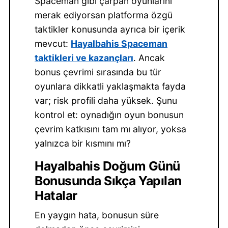
Spaceman gibi çarpan oyunlarını
merak ediyorsan platforma özgü
taktikler konusunda ayrıca bir içerik
mevcut:
Hayalbahis Spaceman
taktikleri ve kazançları
. Ancak
bonus çevrimi sırasında bu tür
oyunlara dikkatli yaklaşmakta fayda
var; risk profili daha yüksek. Şunu
kontrol et: oynadığın oyun bonusun
çevrim katkısını tam mı alıyor, yoksa
yalnızca bir kısmını mı?
Hayalbahis Doğum Günü
Bonusunda Sıkça Yapılan
Hatalar
En yaygın hata, bonusun süre