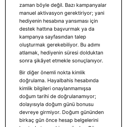
zaman böyle değil. Bazı kampanyalar
manuel aktivasyon gerektiriyor; yani
hediyenin hesabına yansıması için
destek hattına başvurmak ya da
kampanya sayfasından talep
oluşturmak gerekebiliyor. Bu adımı
atlamak, hediyenin süresi dolduktan
sonra şikâyet etmekle sonuçlanıyor.
Bir diğer önemli nokta kimlik
doğrulama. Hayalbahis hesabında
kimlik bilgileri onaylanmamışsa
doğum tarihi de doğrulanamıyor;
dolayısıyla doğum günü bonusu
devreye girmiyor. Doğum gününden
birkaç gün önce hesap belgelerini